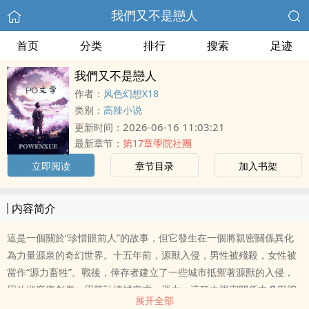
我們又不是戀人
首页
分类
排行
搜索
足迹
我們又不是戀人
作者：
风色幻想X18
类别：
高辣小说
2026-06-16 11:03:21
更新时间：
最新章节：
第17章學院社團
立即阅读
章节目录
加入书架
内容简介
這是一個關於“珍惜眼前人”的故事，但它發生在一個將親密關係異化
為力量源泉的奇幻世界。十五年前，源獸入侵，男性被殘殺，女性被
當作“源力畜牲”。戰後，倖存者建立了一些城市抵禦著源獸的入侵，
用放縱麻痹創傷，用算計填補空虛。源力，這種由親密關係中多巴胺
展开全部
轉化而來的能量能增強異能等級，成了人人爭奪的硬通貨。源初學院