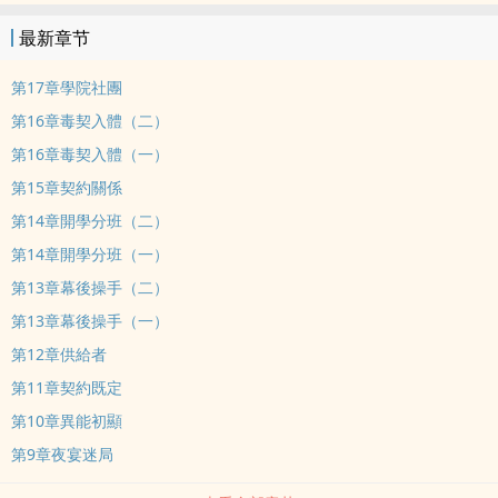
是這場“親密戰場”的縮影。天之驕子在曜日班炫耀資源，底層學生在
最新章节
塵埃班苟延殘喘。每個人都相信：和強者在一起，才能變強。寧瑤也
這麼想。她從小仰慕身為S級異能者的父親，渴望成為強者，渴望被強
第17章學院社團
者認可。她身邊有一個隨性好色的青梅竹馬林霽，雖然她需要他的源
第16章毒契入體（二）
力，卻嫌棄他的不思進取——“夠用了。”他的口頭禪讓她翻盡白眼。
第16章毒契入體（一）
入學後，她迷上了溫文爾雅的陸辰逸，這個陸家嫡子滿足了她對“強
第15章契約關係
者”的所有想像。為了和他在一起，她願意做任何事——包括簽下一份
“修煉專案”的協議。當她在實驗室的劇痛中呼喚他的名字時，回應她
第14章開學分班（二）
的只有冰冷的儀器聲。救她的是一個神秘獵手，代號“灰面”。傳說
第14章開學分班（一）
中，他是獵獸公會最年輕的A級大師，沒人見過他的真容。寧瑤愛上
第13章幕後操手（二）
了這個救她的英雄，開始瘋狂打聽他的身份。她不知道的是，“灰面”
第13章幕後操手（一）
就是林霽。那個被她呼來喝去的“廢物”，那個在她追問如何取悅別的
第12章供給者
男人時只會笑笑的人，那個在所有人都拋棄她時默默修復她根基的
人。而林霽從不解釋。他只會說：“我又不是你的戀人。”直到寧瑤終
第11章契約既定
於明白——她追逐的強者從未珍惜過她，而她忽視的弱者，一直在用
第10章異能初顯
生命守護她。這是一場關於“珍惜”的覺醒。當靈魂共鳴的光芒照亮學
第9章夜宴迷局
院，她終於學會看向身邊。可他還會在原地嗎？