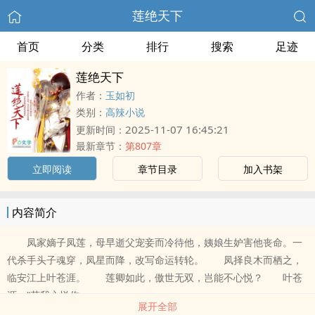
莲绝天下
首页
分类
排行
搜索
足迹
莲绝天下
作者：
玉如初
类别：
高辣小说
2025-11-07 16:45:21
更新时间：
最新章节：
第807章
立即阅读
章节目录
加入书架
内容简介
凤家嫡子凤莲，母早逝父宠妾而冷待他，姨娘生妒害他丧命。一
代杀手头子魂穿，凤星而降，改写命运转轮。 凤择良木而栖之，
临安江上叶苍涯。 莲卿如此，傲世无双，岂能不心悦？ 叶苍
涯：“若我心悦你..
展开全部