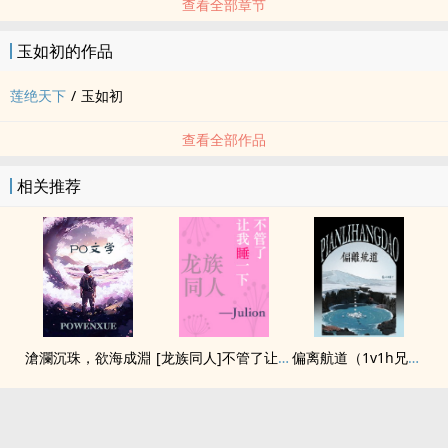
查看全部章节
玉如初的作品
莲绝天下
/
玉如初
查看全部作品
相关推荐
滄瀾沉珠，欲海成淵
[龙族同人]不管了让我睡一下
偏离航道（1v1h兄妹骨科bg）