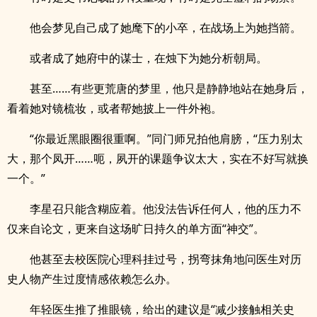
他会梦见自己成了她麾下的小卒，在战场上为她挡箭。
或者成了她府中的谋士，在烛下为她分析朝局。
甚至……有些更荒唐的梦里，他只是静静地站在她身后，
看着她对镜梳妆，或者帮她披上一件外袍。
“你最近黑眼圈很重啊。”同门师兄拍他肩膀，“压力别太
大，那个凤开……呃，夙开的课题争议太大，实在不好写就换
.
一个。”
李星召只能含糊应着。他没法告诉任何人，他的压力不
仅来自论文，更来自这场旷日持久的单方面“神交”。
他甚至去校医院心理科挂过号，拐弯抹角地问医生对历
史人物产生过度情感依赖怎么办。
年轻医生推了推眼镜，给出的建议是“减少接触相关史