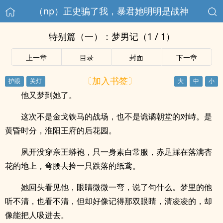
（np）正史骗了我，暴君她明明是战神
特别篇（一）：梦男记（1 / 1）
上一章
目录
封面
下一章
〔加入书签〕
他又梦到她了。
这次不是金戈铁马的战场，也不是诡谲朝堂的对峙。是
黄昏时分，淮阳王府的后花园。
夙开没穿亲王蟒袍，只一身素白常服，赤足踩在落满杏
花的地上，弯腰去捡一只跌落的纸鸢。
她回头看见他，眼睛微微一弯，说了句什么。梦里的他
听不清，也看不清，但却好像记得那双眼睛，清凌凌的，却
像能把人吸进去。