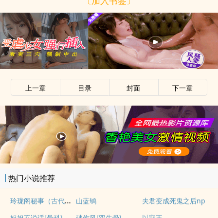
〔加入书签〕
上一章
目录
封面
下一章
热门小说推荐
玲珑阁秘事（古代NP）
山蓝鸲
夫君变成死鬼之后np
姐姐不说话[骨科]
破伤风[双生骨]
以寇王