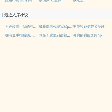
最近入库小说
月色皎皎：我的守护兽是蛇妖
被联姻老公现我写po文后
姜赞容她受苦又受难
拥有金手指后她开始为所欲为
救命！这里到处都是阴暗批
母狗的驯服之路np